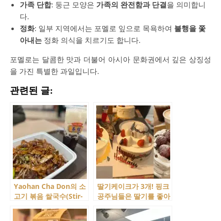
가족 단합
: 둥근 모양은
가족의 완전함과 단결
을 의미합니
다.
정화
: 일부 지역에서는 포멜로 잎으로 목욕하여
불행을 쫓
아내는
정화 의식을 치르기도 합니다.
포멜로는 달콤한 맛과 더불어 아시아 문화권에서 깊은 상징성
을 가진 특별한 과일입니다.
관련된 글:
Yaohan Cha Don의 소
딸기케이크가 3개! 핑크
고기 볶음 쌀국수(Stir-
공주님들은 딸기를 좋아
fried Beef Ho Fun) 콤
해!
보 메뉴