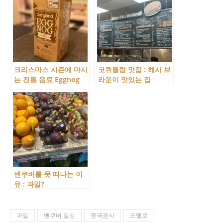
크리스마스 시즌에 마시
코퀴틀람 맛집 : 해시 브
는 전통 음료 Eggnog
라운이 맛있는 집
Jimmy’s Place
Restaurant
밴쿠버를 못 떠나는 이
유 : 과일?
과일
밴쿠버 일상
중국음식
포멜로