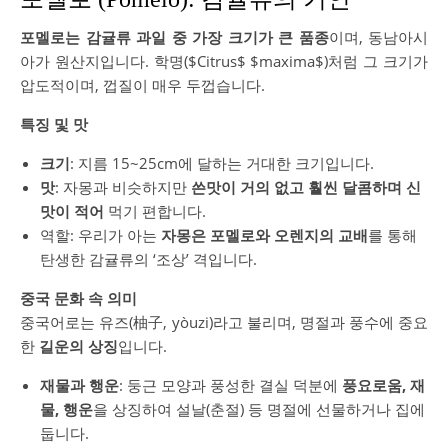
포멜로는 감귤류 과일 중 가장 크기가 큰 품종
이며, 동남아시
아가 원산지입니다. 학명($Citrus$ $maxima$)처럼 그 크기가
압도적이며, 껍질이 매우 두껍습니다.
특징 및 맛
크기
: 지름 15~25cm에 달하는 거대한 크기입니다.
맛
: 자몽과 비슷하지만
쓴맛이 거의 없고 훨씬 달콤하며 신
맛이 적어
먹기 편합니다.
역할: 우리가 아는
자몽은 포멜로와 오렌지의 교배
를 통해
탄생한 감귤류의 ‘조상’ 격입니다.
중국 문화 속 의미
중국어로는 유즈(柚子, yòuzi)라고 불리며, 명절과 풍수에 중요
한
길운의 상징
입니다.
재물과 행운
: 둥근 모양과 풍성한 결실 덕분에
풍요로움, 재
물, 행운
을 상징하여 설날(춘절) 등 명절에 선물하거나 집에
둡니다.