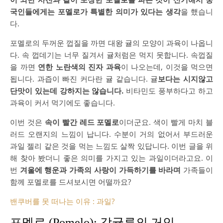
국인들에게는 포멜로가 특별한 의미가 있다는 생각
을 했습니
다.
포멜로의 두꺼운 껍질을 까면 대왕 귤의 모양이 과육이 나옵니
다. 속 껍데기는 너무 질겨서 귤처럼은 먹지 못합니다. 속껍질
을 까면
연한 노란색의 진자 과육
이 나오는데, 이것을 먹으면
됩니다. 과즙이 빠진 커다란 귤 같습니다. 귤
보다는 시지않고
단맛이 있는데 강하지는 않습니다.
비타민도 풍부하다고 하고
과육이 커서 먹기에도 좋습니다.
이번 것은
속이 빨간 레드 포멜로
이더군요. 색이 빨게 마치 블
러드 오랜지의 느낌이 납니다. 수분이 거의 없어서 부드러운
과일 젤리 같은 것을 먹는 느낌도 살짝 있답니다. 이번 글을 위
해 찾아 봤더니 좋은 의미를 가지고 있는 과일이더라고요. 이
번
겨울에 행운과 가족의 사랑이 가득하기를 바라며
가족들이
함께 포멜로를 드셔보시면 어떨까요?
밴쿠버를 못 떠나는 이유 : 과일?
포멜로 (Pomelo): 감귤류의 거인