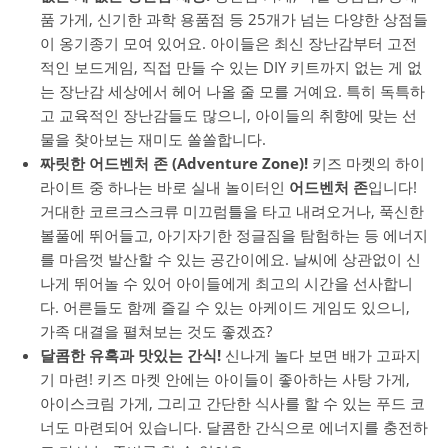
품 가게, 신기한 과학 용품점 등 25개가 넘는 다양한 상점들
이 옹기종기 모여 있어요. 아이들은 최신 장난감부터 고전
적인 보드게임, 직접 만들 수 있는 DIY 키트까지 없는 게 없
는 장난감 세상에서 헤어 나올 줄 모를 거예요. 특히 독특하
고 교육적인 장난감들도 많으니, 아이들의 취향에 맞는 선
물을 찾아보는 재미도 쏠쏠합니다.
짜릿한 어드벤처 존 (Adventure Zone)!
키즈 마켓의 하이
라이트 중 하나는 바로 실내 놀이터인
어드벤처 존
입니다!
거대한 코르크스크류 미끄럼틀을 타고 내려오거나, 푹신한
볼풀에 뛰어들고, 아기자기한 정글짐을 탐험하는 등 에너지
를 마음껏 발산할 수 있는 공간이에요. 날씨에 상관없이 신
나게 뛰어놀 수 있어 아이들에게 최고의 시간을 선사합니
다. 어른들도 함께 즐길 수 있는 아케이드 게임도 있으니,
가족 대결을 펼쳐보는 것도 좋겠죠?
달콤한 유혹과 맛있는 간식!
신나게 놀다 보면 배가 고파지
기 마련! 키즈 마켓 안에는 아이들이 좋아하는 사탕 가게,
아이스크림 가게, 그리고 간단한 식사를 할 수 있는 푸드 코
너도 마련되어 있습니다. 달콤한 간식으로 에너지를 충전하