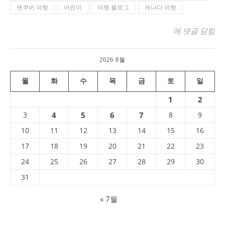
밴쿠버 여행
어린이
여행 블로그
캐나다 여행
그랜빌 아일랜드 (G
에 댓글 닫힘
2026 8월
월
화
수
목
금
토
일
1
2
3
4
5
6
7
8
9
10
11
12
13
14
15
16
17
18
19
20
21
22
23
24
25
26
27
28
29
30
31
« 7월