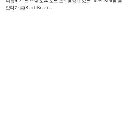
여름비가 온 주말 오후 포트 코퀴틀람에 있는 Lions Park를 들
렀다가 곰(Black Bear) …