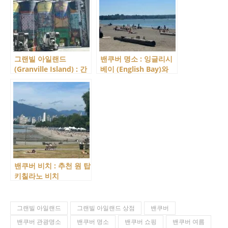
다.
그랜빌 아일랜드
밴쿠버 명소 : 잉글리시
(Granville Island) : 간
베이 (English Bay)와
판으로 느껴지는 특색있
세컨드 비치(Second
는 가게들을 모아 봤습
Beach), 밴쿠버의 상징!
니다.
밴쿠버 비치 : 추천 원 탑
키칠라노 비치
(Kitsilano Beach)를 소
개합니다.
그랜빌 아일랜드
그랜빌 아일랜드 상점
밴쿠버
밴쿠버 관광명소
밴쿠버 명소
밴쿠버 쇼핑
밴쿠버 여름