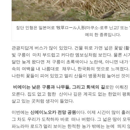
짚단 인형은 일본어로 ‘牧草ロール人形(마쿠소-로루 닌교)’ 또는 ‘
예의 한 종류입니다.
관광지답게 버스가 많이 있었다. 건물 뒤로 가면 넓은 꽃밭 (
빛 구릉이 마치 부드럽고 커다란 엠보싱처럼 보인다. 물론 시
달만 늦게 왔다면 저 구릉이 초록색이나 노란색, 아니면 내가
속의 여백을 내 나름대로 채우니, 한국화의 멋으로 느껴졌다
나란히 꽃들이 피어 있었고 멀리 산들이 병풍처럼 늘어선 것이
비에이는 낮은 구릉과 나무들, 그리고 회색의 길
로만 이뤄진 
모른다. 집도 없고 험한 산이나 깊은 계곡도 없는 한없이 평
살고 있는 곳처럼 생각이 들었다.
이번에는
신에이노오카 전망 공원
이다. 이제 시간이 많이 흘러
그 차도 우리가 도착하자 바로 떠나 버렸다. 그 넓은 땅이 모
파노라마 로드?) 멀리 보이는 한적한 농가 밖에는 눈에 띄지 