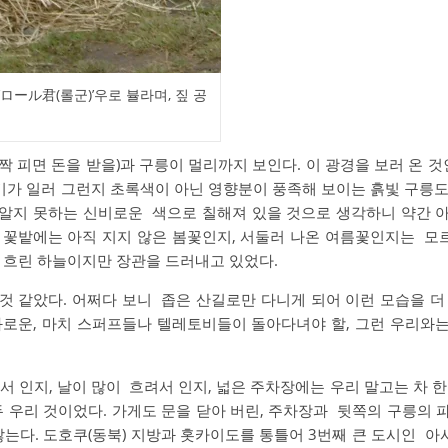
ロール君(롤군)’우로 뷸라며, 짚 공
활짝 피면 돈을
받을)과 구릉이 멀리까지 보인다. 이 광경을 보러 온 것인
기가 일러 그런지 초록색이 아닌 영향분이 풍족해 보이는 흙빛 구릉도
 알지 못하는 신비로운 색으로 칠해져 있을 것으로 생각하니 약간 
.
꽃밭에는 아직 지지 않은 봄꽃인지, 서둘러 나온 여름꽃인지는 모
 흐린 하늘이지만 장관을 드러내고 있었다.
것 같았다. 어쩌다 보니 좁은 산길로만 다니게 되어 이런 모습을 더
화로운, 마치 스퍼프들나 텔레토비들이 돌아다녀야 할, 그런 우리와
서 인지, 날이 많이 흐려서 인지, 넓은 주차장에는 우리 말고는 차 한
두 우리 것이었다. 가게도 문을 닫아 버린, 주차장과 뒷쪽의 구릉의 
않는다. 도호쿠(동북) 지방과 홋카이도를 통틀어 3번째 큰 도시인 