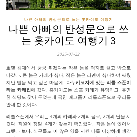
나쁜 아빠의 반성문으로 쓰는 홋카이도 여행기
나쁜 아빠의 반성문으로 쓰
는 홋카이도 여행기 3
2025-07-22
호텔
침대에서
쿵쿵
뛰겠다는
작은
놈을
억지로
끌고
밖으로
나갔다
.
큰
놈은
카레가
싫다
,
작은
놈은
라멘이
싫다하여
싸웠
지만
밥을
먹고
싶은
마음에
다누키코지에
있는
리틀
스푼이
라는
카레집
에
갔다
.
홋카이도는
스프
카레가
유명하고
,
유명
한
식당도
찾아
두었는데
극한
배고품이
리틀스푼으로
우리를
안내
한
것이다
.
리틀스푼에서
우리는
4
개의
카레와
2
개의
음료
, 2
개의
난을
시
켰다
.
직원이
정말
4
개가
맞는지
확인했다
.
작은
놈이
있어서
그랬나
보다
.
식구들도
이
많은
양을
시킨
나를
이상하게
생각