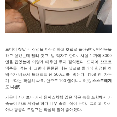
드디어
첫날
긴
장정을
마무리하고
호텔로
돌아왔다
.
반신욕을
하고
싶었는데
빨리
씻고
밥
먹자고
한다
.
사실
1
끼에
3000
엔을
잡았는데
이렇게
때우면
무지
절약된다
.
드디어
삿포로
맥주를
먹는다
.
그런데
쫀쫀한
나는
삿포로
클래식
한정판
캔
맥주가
비싸서
드래프트
원
500cc
를
먹는다
.
(168
엔
,
자판
기
보다는
확실히
싸요
,
안주도
100
엔이니
..
흐뭇
,
스스로에게
도
나쁜
!
)
가운이
자기보다
커서
원피스처럼
입은
작은
놈을
포함해서
가
족들이
카드
게임을
하다
너무
졸려
잠이
든다
.
그리고
,
아시
아나
항공의
트럼프는
확실히
질이
좋아졌다
.