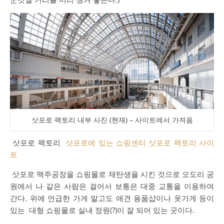
삿포로 팩토리 내부 사진 (현재) – 사이트에서 가져옴
삿포로
팩토리
삿포로에
있는
쇼핑센터
삿포로
팩토리
사이
트
삿포로
맥주공장을
쇼핑몰로
재탄생을
시킨
것으로
오도리
공
원에서
나
같은
사람은
걸어서
보통은
대중
교통을
이용하여
간다
.
위에
언급한
가게
말고도
애견
용품샵이나
옷가게
등이
있는
대형
쇼핑몰로
실내
정원
(?)
이
잘
되어
있는
곳이다
.