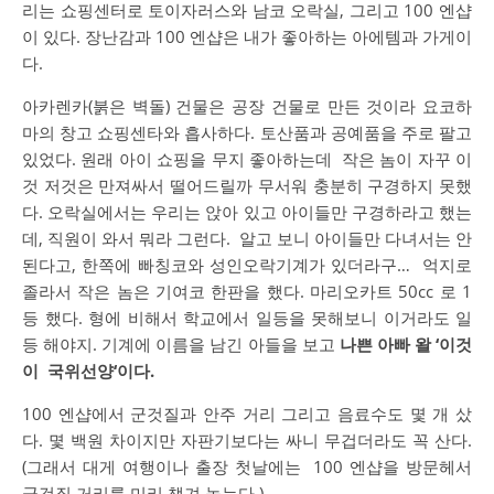
리는
쇼핑센터로
토이자러스와
남코
오락실
,
그리고
100
엔샵
이
있다
.
장난감과
100
엔샵은
내가
좋아하는
아에템과
가게이
다
.
아카렌카
(
붉은
벽돌
)
건물은
공장
건물로
만든
것이라
요코하
마의
창고
쇼핑센타와
흡사하다
.
토산품과
공예품을
주로
팔고
있었다
.
원래
아이
쇼핑을
무지
좋아하는데
작은
놈이
자꾸
이
것
저것은
만져싸서
떨어드릴까
무서워
충분히
구경하지
못했
다
.
오락실에서는
우리는
앉아
있고
아이들만
구경하라고
했는
데
,
직원이
와서
뭐라
그런다
.
알고
보니
아이들만
다녀서는
안
된다고
,
한쪽에
빠칭코와
성인오락기계가
있더라구
…
억지로
졸라서
작은
놈은
기여코
한판을
했다
.
마리오카트
50cc
로
1
등
했다
.
형에
비해서
학교에서
일등을
못해보니
이거라도
일
등
해야지
.
기계에
이름을
남긴
아들을
보고
나쁜
아빠
왈
‘
이것
이
국위선양
‘
이다
.
100
엔샵에서
군것질과
안주
거리
그리고
음료수도
몇
개
샀
다
.
몇
백원
차이지만
자판기보다는
싸니
무겁더라도
꼭
산다
.
(
그래서
대게
여행이나
출장
첫날에는
100
엔샵을
방문헤서
군것질
거리를
미리
챙겨
놓는다
.)