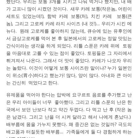
했단다
.
우리는
보통
3
개를
시키고
나눠
먹거나
했지만
, 내
배
가
고프니
많이
시켰던
것이다
.
새우
카레
보통
(
작은놈
,
어린이
세트도
있었는데
!),
함박
카레
보통
(
처
),
치킨
카레
보통
(
큰
놈
),
그리고
고로케
카레
라지
사이즈
(
내
것
!)…
우리가
시킨
메
뉴다
.
원래
고로케를
좋아하지
않는데
,
큐슈에
있는
유후인에
서
금상고로케를
먹어
본
후
일본에서의
고로케는
정말
맛있는
간식이라는
생각을
하게
되었다
.
리틀
스푼은
카레
위에
토핑
을
마음대로
고를
수
있는
점이
좋았다
.
토핑들은
그
자리에서
튀겨져서
나온다
.
그래서
더
맛이
좋았다
.
카레가
나오자
우리
는
놀랐다
.
이것이
어떻게
보통
사이즈란
말이냐
?
누가
일본인
이
위소
(
胃小
)
하다고
했는가
!
많다
,
양이
많다
.
아내와
큰
아이
는
간신히
먹었다고
한다
.
유제품을
먹어야
한다는
압박에
요구르트
음료를
추가했고
난
은
우리
아이들이
너무
좋아했다
.
그리고
리틀
스푼의
난은
한
국에서
보던
난보다
작고
약간
두껍다
.
다
먹고
난
후
(
작은
놈
은
남겼다
.
그리고
난을
더
시켜
달라고
해서
나에게
혼났다
.)
배부름에
몸을
가누지
못했다
.
왜
중간은
없는
것일까
?
극도의
배고품과
터질듯한
배부름
…
가족들에게
둘
다
경험하게
하는