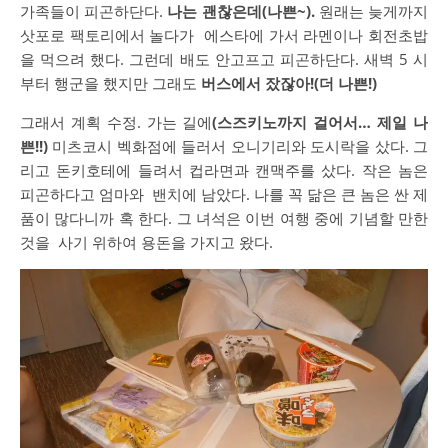
가족들이
피곤하단다
.
나는
괜찮은데
(
나쁜
~).
원래는
늦게까지
삿포로
팩토리에서
놀다가
에스타에
가서
라멘이나
회전초밥
을
먹으려
했다
.
그런데
배도
안고프고
피곤하단다
.
새벽
5
시
부터
행군을
했지만
그래도
버스에서
잤잖아
!(
더
나쁜
!)
그래서
계획
수정
.
가는
길에
(
스즈키노까지
걸어서
…
제일
나
쁜
!!)
미츠코시
벡화점에
들러서
오니기리와
도시락을
샀다
.
그
리고
돈키호테에
들려서
컵라면과
캔맥주를
샀다
.
작은
놈은
피곤하다고
엄마와
밴치에
남았다
.
나를
꼭
닮은
큰
놈은
싼
제
품이
많다니까
혹
한다
.
그
녀석은
이번
여행
중에
기념할
만한
것을
사기
위하여
용돈을
가지고
왔다
.