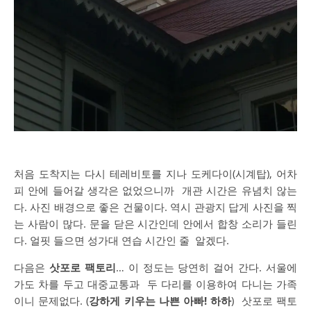
처음
도착지는
다시
테레비토를
지나
도케다이
(
시계탑
),
어차
피
안에
들어갈
생각은
없었으니까
개관
시간은
유념치
않는
다
.
사진
배경으로
좋은
건물이다
.
역시
관광지
답게
사진을
찍
는
사람이
많다
.
문을
닫은
시간인데
안에서
합창
소리가
들린
다
.
얼핏
들으면
성가대
연습
시간인
줄
알겠다
.
다음은
삿포로
팩토리
…
이
정도는
당연히
걸어
간다
.
서울에
가도
차를
두고
대중교통과
두
다리를
이용하여
다니는
가족
이니
문제없다
. (
강하게
키우는
나쁜
아빠
!
하하
)
삿포로
팩토