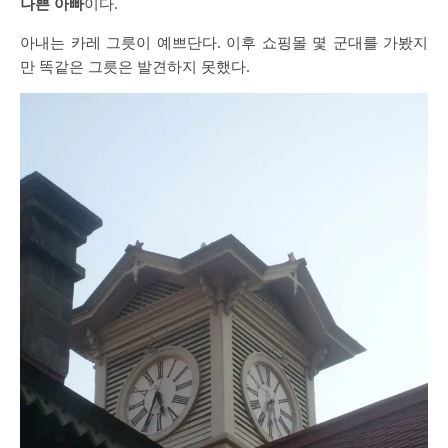
나쁜
아빠
이다
.
아내는
카레
그릇이
예쁘단다
.
이후
쇼핑몰
몇
군대를
가봤지
만
똑같은
그릇은
발견하지
못했다
.