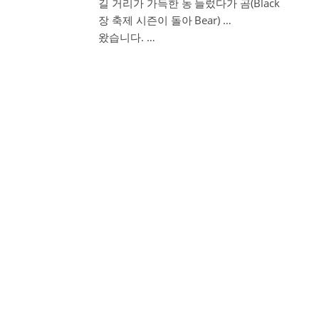
길 거리가 가득한 농
들렀다가 곰(Black
장 축제 시즌이 돌아
Bear) …
왔습니다. …