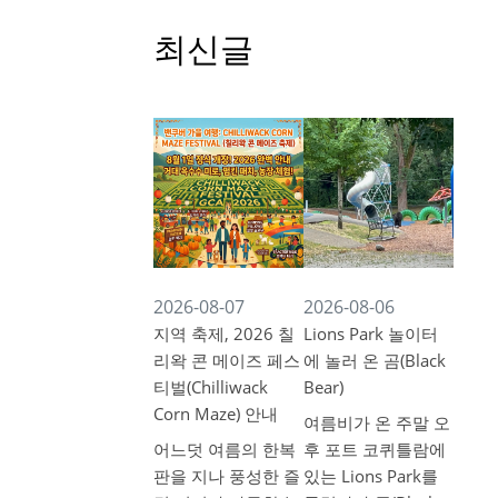
최신글
2026-08-07
2026-08-06
지역 축제, 2026 칠
Lions Park 놀이터
리왁 콘 메이즈 페스
에 놀러 온 곰(Black
티벌(Chilliwack
Bear)
Corn Maze) 안내
여름비가 온 주말 오
어느덧 여름의 한복
후 포트 코퀴틀람에
판을 지나 풍성한 즐
있는 Lions Park를