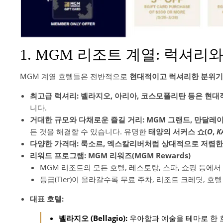
1. MGM 리조트 계열: 럭셔
MGM 계열 호텔들은 전반적으로
현대적이고 럭셔리한 분위기
최고급 럭셔리:
벨라지오, 아리아, 코스모폴리탄 등은 현대
니다.
거대한 규모와 다채로운 즐길 거리:
MGM 그랜드, 만달레
든 것을 해결할 수 있습니다. 유명한
태양의 서커스 쇼(
O
,
K
다양한 가격대:
룩소르, 엑스칼리버처럼 상대적으로 저렴한
리워드 프로그램: MGM 리워즈(MGM Rewards)
MGM 리조트의 모든 호텔, 레스토랑, 스파, 쇼핑 등에
등급(Tier)이 올라갈수록 무료 주차, 리조트 크레딧, 호
대표 호텔:
벨라지오 (Bellagio):
우아함과 예술을 테마로 한 