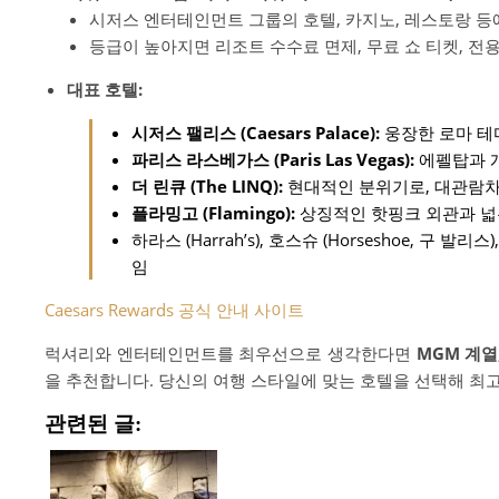
시저스 엔터테인먼트 그룹의 호텔, 카지노, 레스토랑 등
등급이 높아지면 리조트 수수료 면제, 무료 쇼 티켓, 전용
대표 호텔:
시저스 팰리스 (Caesars Palace):
웅장한 로마 테
파리스 라스베가스 (Paris Las Vegas):
에펠탑과 개
더 린큐 (The LINQ):
현대적인 분위기로, 대관람차
플라밍고 (Flamingo):
상징적인 핫핑크 외관과 넓
하라스 (Harrah’s), 호스슈 (Horseshoe, 구 발리스
임
Caesars Rewards 공식 안내 사이트
럭셔리와 엔터테인먼트를 최우선으로 생각한다면
MGM 계열
을 추천합니다. 당신의 여행 스타일에 맞는 호텔을 선택해 최
관련된 글: