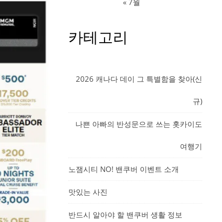
« 7월
카테고리
2026 캐나다 데이 그 특별함을 찾아(신
규)
나쁜 아빠의 반성문으로 쓰는 홋카이도
여행기
노잼시티 NO! 밴쿠버 이벤트 소개
맛있는 사진
반드시 알아야 할 밴쿠버 생활 정보