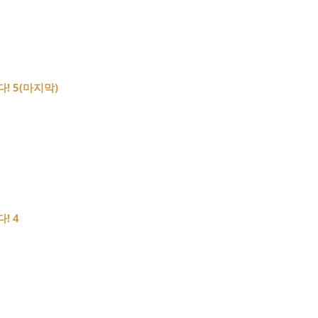
! 5(마지막)
! 4