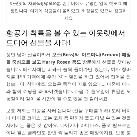
아웃렛의 자파독(JapaDog), 밴쿠버에서 유명한 일식 핫도그 매
장입니다. 여기에 식당들이 몰려있고, 화장실도 있으니 참고하
세요
항공기 착륙을 볼 수 있는 아웃렛에서
드디어 선물을 사다!
성인 남자 선물이라서
보스(Boss)와 아르마니(Armani) 매장
을 중심으로 보고 Harry Rosen 등도 방문
해서 선물을 찾아봤
습니다. 베르사체는 비싸서 슬쩍 들어가만 봤는데, 여자 청바
지를 $99 가격에에 추가 30% 할인을 하고 있어서 집어올 뻔
했습니다. 참아야죠, 오늘은 목적이 따로 있으니… 나중에 아내
와 함께 쇼핑을 와 봐야겠습니다. 다음 주 월요일이 휴일인 노
동절이라 같이 올 시간이 될 수도 있을 것 같아서요.
보통 저희는 가방을 사러 옵니다.(선물 구매를 위해) 토리 버치
나 마이클 코어스, 또는 코치 등 편하게 들고 다닐 수 있는 것을
사기에는 좋은 것 같아요. 나이키나 아디다스, 폴로 랄프로렌
이나 캘빈 클라인도 한번 씩 들리기 좋은 매장이지요. 보통 붐