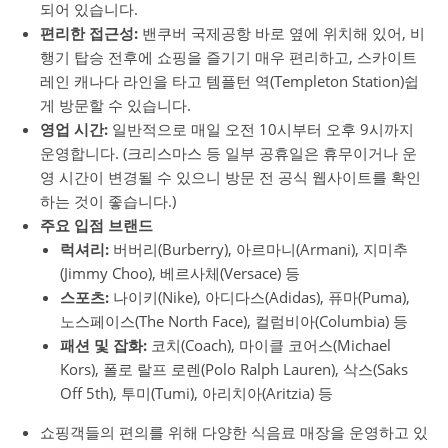
되어 있습니다.
편리한 접근성:
밴쿠버 국제공항 바로 옆에 위치해 있어, 비
행기 탑승 전후에 쇼핑을 즐기기 매우 편리하고, 스카이트
레인 캐나다 라인을 타고 템플턴 역(Templeton Station)쉽
게 방문할 수 있습니다.
영업 시간:
일반적으로 매일 오전 10시부터 오후 9시까지
운영합니다. (크리스마스 등 일부 공휴일은 휴무이거나 운
영 시간이 변경될 수 있으니 방문 전 공식 웹사이트를 확인
하는 것이 좋습니다.)
주요 입점 브랜드
럭셔리:
버버리(Burberry), 아르마니(Armani), 지미추
(Jimmy Choo), 베르사체(Versace) 등
스포츠:
나이키(Nike), 아디다스(Adidas), 퓨마(Puma),
노스페이스(The North Face), 컬럼비아(Columbia) 등
패션 및 잡화:
코치(Coach), 마이클 코어스(Michael
Kors), 폴로 랄프 로렌(Polo Ralph Lauren), 삭스(Saks
Off 5th), 투미(Tumi), 아리치아(Aritzia) 등
쇼핑객들의 편의를 위해 다양한 식음료 매장을 운영하고 있