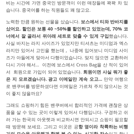
비는 시간에 가면 중국인 방문객이 이런 매장들에 꽉꽉 차 있
습니다. 중국어를 하는 직원들도 꽤 많고요.
노력한 만큼 원하는 선물을 샀습니다.
보스에서 티와 반바지를
샀어요. 할인은 보통 40 ~50%를 할인하고 있었는데, 70% 코
너에서 잘 골라서 위아래 세트로 맞출 수 있게 구입
했습니다.
사실 바지는 라지 사이즈가 있었지만 티셔츠는 미디엄과 엑스
라지만 있어서 고민을 했는데 , 나중에 입어보니 미디엄 사이
즈가 아들에게 맞아서 다행이었습니다. 맞지 않으면 교환하러
다시 가야 해서… 이전에 보스에서 Cross Bag을 산 적이 있어
서 회원으로 가입이 되어 있었습니다.
회원이면 사실 뭐가 좋
은 지 모르겠습니다. 광고 이메일만 계속 오고…
만약 여행으
로 밴쿠버를 방문하셨다면 이메일은 가르쳐 주지 않으시는 것
이 좋지 않을까요?
그래도 쇼핑하기 힘든 밴쿠버에서 합리적인 가격에 괜찮은 상
품을 살 수 있는 곳이 이렇게 있어서 다행입니다. 구경하고 쉬
러 가는 한국의 아웃렛과 비교하시면 안되시고 쇼핑이 필요할
때 방문해 보세요. 그리고 이곳은 공
항 옆이라 착륙하는 비행
기의 모습을 아웃렛과 함께 볼 수 있는 신기한 장소
이긴 합니