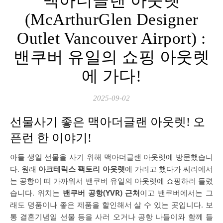
맥아더글랜 아웃렛
(McArthurGlen Designer
Outlet Vancouver Airport) :
밴쿠버 유일의 쇼핑 아웃렛
에 가다!
2025-09-02
선물사기 좋은 맥아더글랜 아웃렛! 오
픈런 한 이야기!
아들 생일 선물을 사기 위해 맥아더글랜 아웃렛에 방문했습니
다. 원래
아크테릭스 팩토리 아웃렛
에 가려고 했다가 써리에서
는 공항이 떠 가까워서 밴쿠버 유일의 아웃렛에 쇼핑하러 들렸
습니다. 위치는
밴쿠버 공항(YVR) 근처
이고 밴쿠버에서는 그
래도 명품이나 좋은 제품을 할인해서 살 수 있는 곳입니다. 보
통 결혼기념일 선물 등을 사러 오거나 공항 나들이와 함께 들