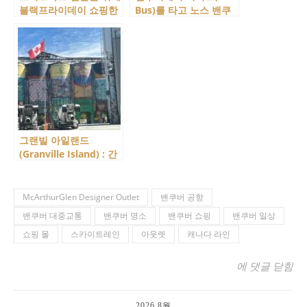
블랙프라이데이 쇼핑한
Bus)를 타고 노스 밴쿠
이야기! (이제는 말할 수
버로 건너가면 일어나는
있다!)
일!
그랜빌 아일랜드
(Granville Island) : 간
판으로 느껴지는 특색있
는 가게들을 모아 봤습
니다.
McArthurGlen Designer Outlet
밴쿠버 공항
밴쿠버 대중교통
밴쿠버 명소
밴쿠버 쇼핑
밴쿠버 일상
쇼핑 몰
스카이트레인
아웃렛
캐나다 라인
맥아더글랜 아웃렛 (
에 댓글 닫힘
2026 8월