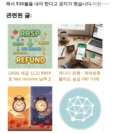
해서 $30불을 내야 한다고 공지가 떴습니다
.이런~~~
관련된 글:
[2026 세금 신고] RRSP
캐나다 은행 : 계좌번호
로 Net Income 낮추고
몰라도 송금 OK! ‘이메
환급금은 높이는 마법!
일 트랜스퍼’를 소개해
드립니다.