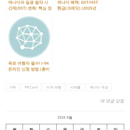
캐나다의 일광 절약 시
캐나다 혜택: GST/HST
간제(DST) 변화: 핵심 정
환급(크레딧) (2025년
리와 지역별 주의사항
기준 포함)
육로 여행자 필수! I-94
온라인 신청 방법 (총비
용 $30)
I-94
PR Card
미국 여행
시애틀
캐나다 국경
밴쿠버에서 시애틀
에 댓글 닫힘
2026 8월
월
화
수
목
금
토
일