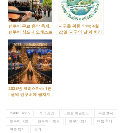
밴쿠버 무료 음악 축제,
지구를 위한 약속: 4월
밴쿠버 심포니 오케스트
22일 ‘지구의 날’과 써리
라(VSO)의 Day of
‘Party for the Planet’
Music 일정 및 프로그램
행사
2025년 크리스마스 1편
: 광역 밴쿠버에 펼쳐지
는 빛의 마법! 일루미네
이션 명소!
Public Disco
거리 공연
그랜빌 아일랜드
무료 행사
밴쿠버 여름
밴쿠버 이벤트
밴쿠버 행사
여름 축제
여름 행사
음악