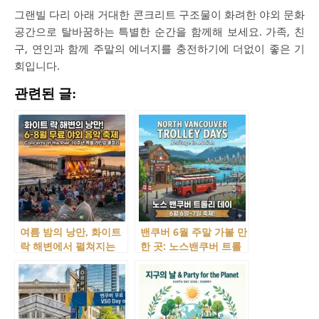
그랜빌 다리 아래 거대한 콘크리트 구조물이 화려한 야외 문화
공간으로 탈바꿈하는 특별한 순간을 함께해 보세요. 가족, 친
구, 연인과 함께 주말의 에너지를 충전하기에 더없이 좋은 기
회입니다.
관련된 글:
여름 밤의 낭만, 화이트
밴쿠버 6월 주말 가볼 만
락 해변에서 펼쳐지는
한 곳: 노스밴쿠버 트롤
무료 야외 음악 축제,
리 데이(Trolly Day) 안
Concerts at the Pier
내 (6월 6일~7일)