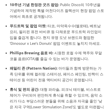
10주년 기념 한정판 굿즈 팝업:
Public Disco의 10주년을
기념하여 제작된 특별 머천다이즈 컬렉션이 현장 팝업 스토
어에서 최초로 공개됩니다.
푸드트럭 및 팝업 마켓:
타코, 마약옥수수(엘로테), 베트남
요리, 필리핀 퓨전 바비큐 등 다채로운 푸드트럭 라인업이
입을 즐겁게 합니다. 현지 유명 도넛 브랜드와 협업한
‘Dinosour x Lee’s Donuts’ 팝업 이벤트도 놓치지 마세요.
Phillips Brewing 음료 바:
시원한 로컬 수제 맥주와 무알
코올 음료(iOTA)를 즐길 수 있는 바가 운영됩니다.
패밀리 존 (Pattern Nation):
아이들과 함께 방문하는 가
족 단위를 위해 컬러링 스테이션, 페이스 페인팅, 반짝이 스
테이션 등 어린이 전용 액티비티 공간이 운영됩니다.
휴식 및 편의 공간:
대형 파라솔, 피크닉 테이블, 비스트로
체어가 구비되어 편안하게 휴식을 취할 수 있으며, 음악 소
리가 다소 부담스러운 분들을 위해 소음과 자극을 줄인 ‘낮
은 자극 구역(Lower Stimulation Zone)’도 별도로 마련됩니