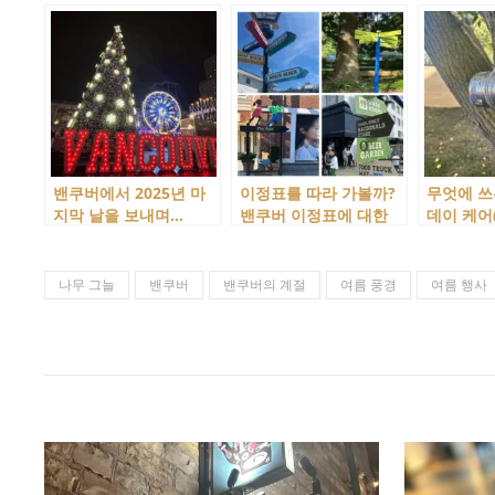
밴쿠버에서 2025년 마
이정표를 따라 가볼까?
무엇에 쓰
지막 날을 보내며…
밴쿠버 이정표에 대한
데이 케어(D
생각
들기 작품
나무 그늘
밴쿠버
밴쿠버의 계절
여름 풍경
여름 행사