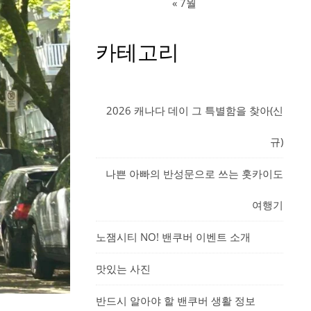
« 7월
카테고리
2026 캐나다 데이 그 특별함을 찾아(신
규)
나쁜 아빠의 반성문으로 쓰는 홋카이도
여행기
노잼시티 NO! 밴쿠버 이벤트 소개
맛있는 사진
반드시 알아야 할 밴쿠버 생활 정보