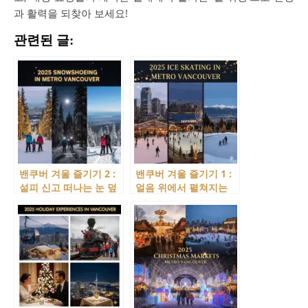
과 활력을 되찾아 보세요!
관련된 글:
밴쿠버 겨울 즐기기 2 :
밴쿠버 겨울 즐기기 1 :
설피 신고 떠나는 눈 덮
얼음 위에서 펼쳐지는
인 숲길 산책, 스노우슈
낭만, 아이스 스케이팅
잉(Snowshoeing)
(Ice skating)