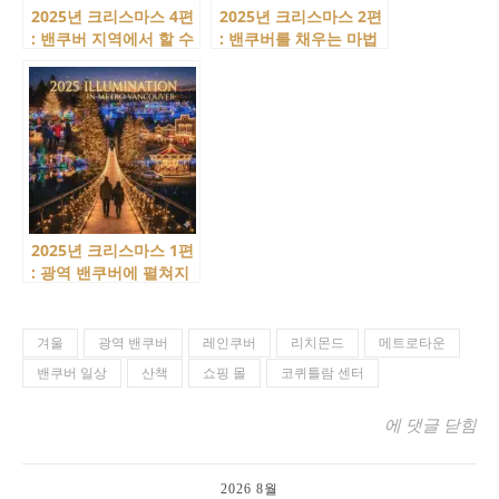
2025년 크리스마스 4편
2025년 크리스마스 2편
: 밴쿠버 지역에서 할 수
: 밴쿠버를 채우는 마법
있는 특별한 경험
의 장소! 크리스마스 마
켓
2025년 크리스마스 1편
: 광역 밴쿠버에 펼쳐지
는 빛의 마법! 일루미네
이션 명소!
겨울
광역 밴쿠버
레인쿠버
리치몬드
메트로타운
밴쿠버 일상
산책
쇼핑 몰
코퀴틀람 센터
밴쿠버 겨울 즐기기
에 댓글 닫힘
2026 8월