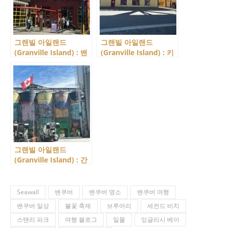
그랜빌 아일랜드
그랜빌 아일랜드
(Granville Island) : 밴
(Granville Island) : 키
쿠버 최고의 시장 그랜
즈 마켓(Kids Market),
빌 아일랜드 퍼블릭 마
어린이들을 위한 공간에
켓(Public Market)입니
서 신나는 시간을!
다.
그랜빌 아일랜드
(Granville Island) : 간
판으로 느껴지는 특색있
는 가게들을 모아 봤습
니다.
Seawall
밴쿠버
밴쿠버 명소
밴쿠버 여행
밴쿠버 일상
불꽃 축제
브루어리
세컨드 비치
스탠리 파크
여행 블로그
일몰
잉글리시 베이