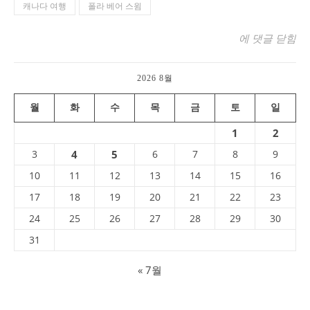
캐나다 여행
폴라 베어 스윔
밴쿠버 명소 : 잉글
에 댓글 닫힘
2026 8월
월
화
수
목
금
토
일
1
2
3
4
5
6
7
8
9
10
11
12
13
14
15
16
17
18
19
20
21
22
23
24
25
26
27
28
29
30
31
« 7월