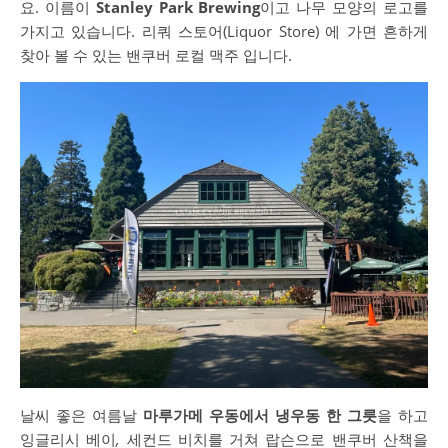
요. 이름이
Stanley Park Brewing
이고 나무 모양의 로고를
가지고 있습니다. 리쿼 스토어(Liquor Store) 에 가면 흔하게
찾아 볼 수 있는 밴쿠버 로컬 맥주 입니다.
날씨 좋은 여름날
마루가메 우동에서 냉우동 한 그릇
을 하고
잉글리시 베이
,
세컨드 비치를 거쳐 랍슨으로 밴쿠버 산책을