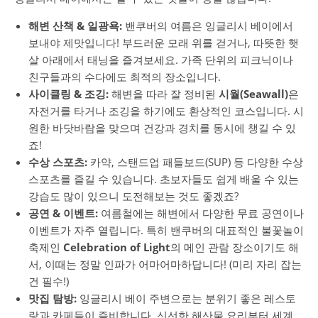
해변 산책 & 일광욕:
밴쿠버의 여름은 잉글리시 베이에서
보내야 제맛입니다! 부드러운 모래 위를 걷거나, 따뜻한 햇
살 아래에서 태닝을 즐겨보세요. 가족 단위의 피크닉이나
친구들과의 수다에도 최적의 장소입니다.
사이클링 & 조깅:
해변을 따라 잘 정비된
시월(Seawall)
은
자전거를 타거나 조깅을 하기에도 환상적인 코스입니다. 시
원한 바닷바람을 맞으며 건강과 경치를 동시에 챙길 수 있
죠!
수상 스포츠:
카약, 스탠드업 패들보드(SUP) 등 다양한 수상
스포츠를 즐길 수 있습니다. 초보자들도 쉽게 배울 수 있는
강습도 많이 있으니 도전해보는 것도 좋겠죠?
공연 & 이벤트:
여름철에는 해변에서 다양한 무료 공연이나
이벤트가 자주 열립니다. 특히 밴쿠버의 대표적인 불꽃놀이
축제인
Celebration of Light
의 메인 관람 장소이기도 해
서, 이때는 정말 인파가 어마어마하답니다! (미리 자리 잡는
건 필수!)
맛집 탐방:
잉글리시 베이 주변으로는 분위기 좋은 레스토
랑과 카페들이 즐비합니다. 신선한 해산물 요리부터 세계