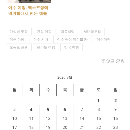
여수 여행: 액스포장에
워커힐에서 만든 캡슐
호텔 다락휴에서 여행을
시작합니다.
가성비 맛집
간장 게장
덕충식당
서대회무침
여름 여행
여수 시내
여수 해상 케이블 카
여수여행
오동도 관광
전라도 여행
한국 여행
여수 여행 : 
에 댓글 닫힘
2026 8월
월
화
수
목
금
토
일
1
2
3
4
5
6
7
8
9
10
11
12
13
14
15
16
17
18
19
20
21
22
23