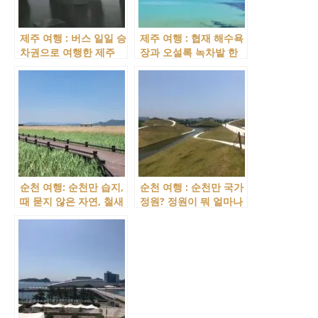
제주 여행 : 버스 일일 승
제주 여행 : 협재 해수욕
차권으로 여행한 제주
장과 오설록 녹차밭 한
서부 여행
국이 가진 이국적인 풍
경!
순천 여행: 순천만 습지,
순천 여행 : 순천만 국가
때 묻지 않은 자연, 철새
정원? 정원이 뭐 얼마나
가 좋아하니 나도 좋구
볼 게 많겠어? 이러다 큰
나!
코 다칩니다!