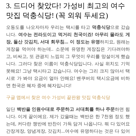
3. 드디어 찾았다! 가성비 최고의 여수
맛집 덕충식당! (꼭 외워 두세요)
오동도를 나오자마자 우리는 택시를 타고
덕충식당
으로 갔습
니다.
여수는 전라도이고 먹거리 천국이죠! 아무리 몰라도 게
장, 돌산 갓김치, 서대 회무침… 이 정도는 유명
하지요, 원래는
게장을 먹어야 하는데.. 소문에 유명한 게장집은 기다려야하
고, 비싸고, 또 관광지 느낌의 그 무엇이 우리를 망설이게 했습
니다. 그러다 찾은 이름이 덕충식당입니다. 사실 위치도 기억
못해요! 그냥 택시타고 갔습니다. 여수는 그리 크지 않아서 택
시로 가 봐야 요금이 얼마 안해요! 밴쿠버의 택시요금에 비하
면 한국은 혜자 중에 혜자입니다!
구글 맵에서 찾은 여수 가성비 끝판왕 맛집 덕충식당
일단
백반을 인원수대로 주문하고 서대회를 하나 주문
하면 됩
니다. 이게 끝이에요. 제가 갔을때는 백반은 한 7천원 정도 했
는데, 커다란 쟁반에 반찬이 가득 담겨 나옵니다. 뭐 다 있어요
간장게장, 양념게장, 갓김치…여수에 유명하다는 것은 다 있어