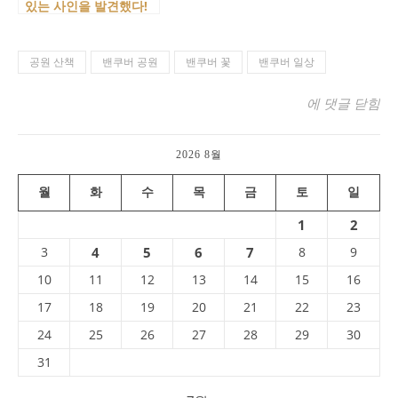
있는 사인을 발견했다!
공원 산책
밴쿠버 공원
밴쿠버 꽃
밴쿠버 일상
오늘도 꿀벌 처럼 
에 댓글 닫힘
2026 8월
월
화
수
목
금
토
일
1
2
3
4
5
6
7
8
9
10
11
12
13
14
15
16
17
18
19
20
21
22
23
24
25
26
27
28
29
30
31