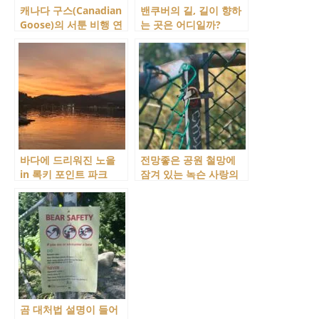
캐나다 구스(Canadian
밴쿠버의 길, 길이 향하
Goose)의 서툰 비행 연
는 곳은 어디일까?
습
바다에 드리워진 노을
전망좋은 공원 철망에
in 록키 포인트 파크
잠겨 있는 녹슨 사랑의
(Rocky Point Park)
자물쇠!
곰 대처법 설명이 들어