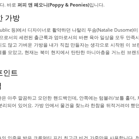
다. 바로
퍼피 앤 페오니(Poppy & Peonies)
입니다.
한 가방
ublic 등)에서 디자이너로 활약하던 나탈리 두솜(Natalie Dusome)
직장인으로서의 세련된 출근룩과 엄마로서의 바쁜 육아 일상을 모두 만족
니도 많고 가벼운 가방을 내가 직접 만들자는 생각으로 시작된 이 
큰 화제를 모았고, 현재는 북미 현지에서 탄탄한 마니아층을 거느린 브
 포인트
력
은 아주 깔끔하고 모던한 핸드백인데, 안쪽에는 텀블러/보틀 홀더, 차
분리되어 있어요. 가방 안에서 물건을 찾느라 한참을 뒤적거려야 했
A의 인증을 받은 크루얼티 프리 최고급 비건 가죽만을 사용합니다. 