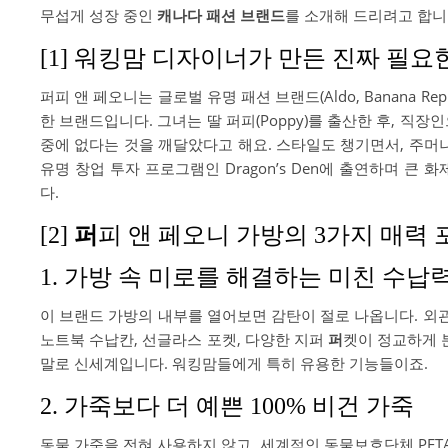
무섭게 성장 중인
캐나다 패션 브랜드
를 소개해 드리려고 합니
[1] 워킹맘 디자이너가 만든 진짜 필요
퍼피 앤 페오니는 글로벌 유명 패션 브랜드(Aldo, Banana Rep
한 브랜드입니다. 그녀는 딸 퍼피(Poppy)를 출산한 후, 
중에 없다는 것을 깨달았다고 해요. 스타일도 챙기면서, 주머
유명 창업 투자 프로그램인 Dragon’s Den에 출연하며 
다.
[2]
퍼
피 앤 페오니 가방의 3가지 매력
1. 가방 속 미로를 해결하는 미친 수납
이 브랜드 가방의 내부를 열어보면 감탄이 절로 나옵니다. 외관
노트북 수납칸, 선글라스 포켓, 다양한 지퍼
퍼
켓이 정교하게 
말로 신세계입니다. 워킹맘들에게 특히 유용한 기능들이죠.
2. 가죽보다 더 예쁜 100% 비건 가죽
동물 가죽을 전혀 사용하지 않고, 세계적인 동물보호단체 PET