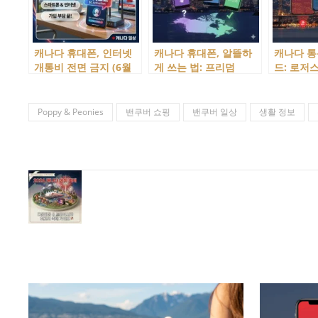
캐나다 휴대폰, 인터넷
캐나다 휴대폰, 알뜰하
캐나다 통
개통비 전면 금지 (6월
게 쓰는 법: 프리덤
드: 로저스(
12일 시행)
(Freedom)과 메이저 자
(Bell), 
회사 파이도(Fido), 버진
나에게 딱
(Virgin), 쿠도(Koodo)
는?
Poppy & Peonies
밴쿠버 쇼핑
밴쿠버 일상
생활 정보