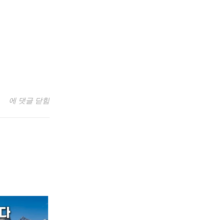
워
에 댓글 닫힘
킹
맘
이
만
든
100%
비
건