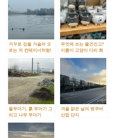
거꾸로 강을 거슬러 오
무엇에 쓰는 물건인고?
르는 저 컨테이너처럼!
이름이 고양이 다리 화
분 너무 재밌잖아!
돌무더기, 흙 무더기 그
겨울 맑은 날의 밴쿠버
리고 나무 무더기
산업 단지