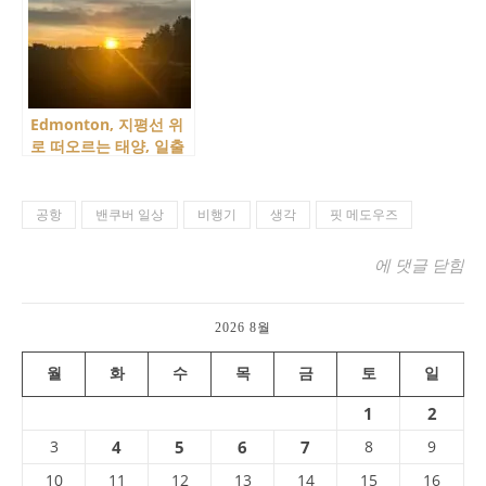
Edmonton, 지평선 위
로 떠오르는 태양, 일출
을 보다!
공항
밴쿠버 일상
비행기
생각
핏 메도우즈
착륙! 파란 하
에 댓글 닫힘
2026 8월
월
화
수
목
금
토
일
1
2
3
4
5
6
7
8
9
10
11
12
13
14
15
16