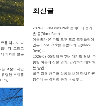
최신글
2026-08-06
Lions Park 놀이터에 놀러
온 곰(Black Bear)
여름비가 온 주말 오후 포트 코퀴틀람에
비큐를 하기도 나
있는 Lions Park를 들렀다가 곰(Black
길입니다. 그리고
Bear) …
이서 기차를 보는
2026-08-05
광역 밴쿠버 대기질 경보, 주
황빛 하늘과 산불 연기, 건강하게 대처하
는 방법
 추운 겨울이지만
최근 광역 밴쿠버 상공을 보면 마치 다른
로 유명한 코퀴틀
행성에 온 것처럼 붉거나 핏빛 …
니다.