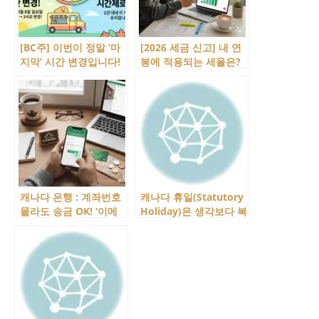
[BC주] 이번이 정말 ‘마
[2026 세금 신고] 내 연
지막’ 시간 변경입니다!
봉에 적용되는 세율은?
2026년 3월 8일 DST 영
BC주 소득세 구간 총정
구 전환
리
캐나다 은행 : 계좌번호
캐나다 휴일(Statutory
몰라도 송금 OK! ‘이메
Holiday)은 생각보다 복
일 트랜스퍼’를 소개해
잡해요! BC주 법정 공휴
드립니다.
일과 함께 설명해 드릴
게요!