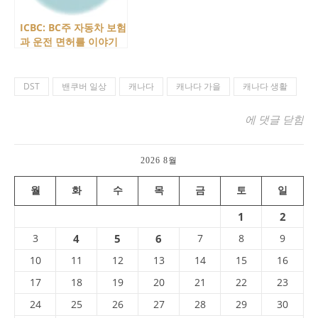
ICBC: BC주 자동차 보험
과 운전 면허를 이야기
하려면 반드시 알아야
하는 회사
DST
밴쿠버 일상
캐나다
캐나다 가을
캐나다 생활
캐나다의 일광 절
에 댓글 닫힘
2026 8월
월
화
수
목
금
토
일
1
2
3
4
5
6
7
8
9
10
11
12
13
14
15
16
17
18
19
20
21
22
23
24
25
26
27
28
29
30