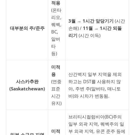
적용
(온타
리오,
3월 → 1시간 앞당기기
(시간
퀘벡,
대부분의 주/준주
손해) /
11월 → 1시간 되돌
BC,
리기
(시간 이득)
알버
타
등)
미적
용
산간벽지 일부 지역을 제외
사스카추완
(연중
하고는 DST를 사용하지 않
(Saskatchewan)
표준
아, 주변 주(알버타, 매니토
시간
바)와 시차가 변동됨.
유지)
브리티시컬럼비아(BC)주의
일부 외곽 지역, 퀘벡주의 일
미적
부 외곽 지역, 유콘 준주 등에
일부 소규모 지역