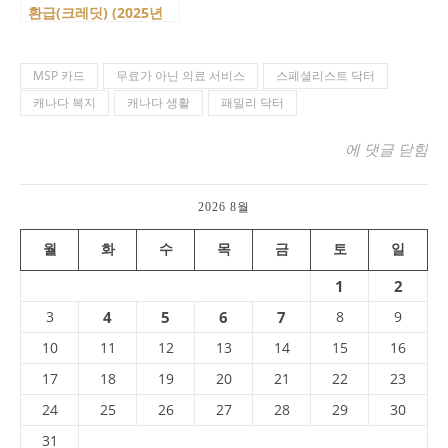
환급(크레딧) (2025년
기준 포함)
MSP 카드
무료가 아닌 의료 서비스
스페셜리스트 닥터
캐나다 복지
캐나다 생활
패밀리 닥터
캐나다 의료 : 
에 댓글 닫힘
2026 8월
월
화
수
목
금
토
일
1
2
3
4
5
6
7
8
9
10
11
12
13
14
15
16
17
18
19
20
21
22
23
24
25
26
27
28
29
30
31