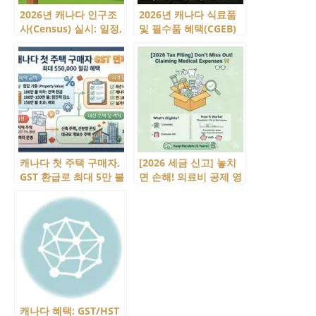
2026년 캐나다 인구조
2026년 캐나다 식료품
사(Census) 실시: 일정,
및 필수품 혜택(CGEB)
대상 및 참여 방법 총정
소개, GST 환급이 달라
리
졌어요!
캐나다 첫 주택 구매자,
[2026 세금 신고] 놓치
GST 환급로 최대 5만 불
면 손해! 의료비 공제 영
더 아끼세요!
수증 챙기는 법
캐나다 혜택: GST/HST