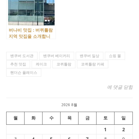
버나비 맛집 : 버퀴틀람
지역 맛집을 소개합니
다.
밴쿠버 도서관
밴쿠버 베이커리
밴쿠버 일상
쇼핑 몰
추천 맛집
케이크
코퀴틀람
코퀴틀람 카페
헨더슨 플레이스
코퀴틀람의 추천 카
에 댓글 닫힘
2026 8월
월
화
수
목
금
토
일
1
2
3
4
5
6
7
8
9