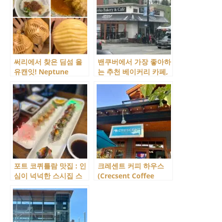
써리에서 찾은 딤섬 올
밴쿠버에서 가장 좋아하
유캔잇! Neptune
는 추천 베이커리 카페,
Corner!
브레카(Breka)
포트 코퀴틀람 맛집 : 인
크레센트 커피 하우스
심이 넉넉한 스시집 스
(Crecsent Coffee
시웨이 (Sushiway)
House) : 정말 동네 맛
집!