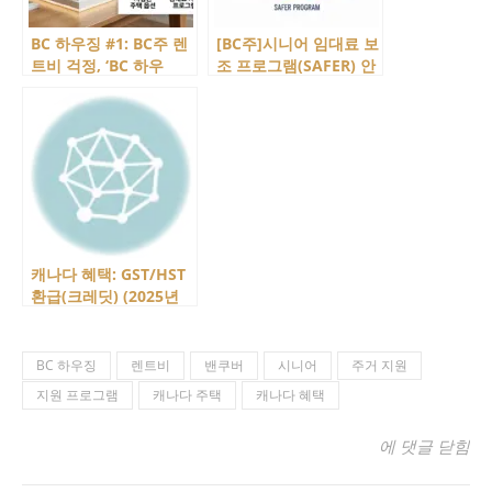
BC 하우징 #1: BC주 렌
[BC주]시니어 임대료 보
트비 걱정, ‘BC 하우
조 프로그램(SAFER) 안
징’이 해결책이 될 수 있
내 및 신청
을까?
캐나다 혜택: GST/HST
환급(크레딧) (2025년
기준 포함)
BC 하우징
렌트비
밴쿠버
시니어
주거 지원
지원 프로그램
캐나다 주택
캐나다 혜택
캐나다 주택 :
에 댓글 닫힘