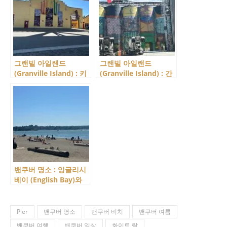
그랜빌 아일랜드
그랜빌 아일랜드
(Granville Island) : 키
(Granville Island) : 간
즈 마켓(Kids Market),
판으로 느껴지는 특색있
어린이들을 위한 공간에
는 가게들을 모아 봤습
서 신나는 시간을!
니다.
밴쿠버 명소 : 잉글리시
베이 (English Bay)와
세컨드 비치(Second
Beach), 밴쿠버의 상징!
Pier
밴쿠버 명소
밴쿠버 비치
밴쿠버 여름
밴쿠버 여행
밴쿠버 일상
화이트 락