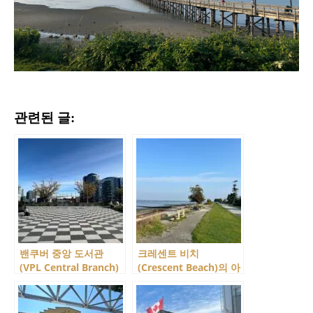
관련된 글:
밴쿠버 중앙 도서관
크레센트 비치
(VPL Central Branch)
(Crescent Beach)의 아
의 루프탑 가든을 아시
침 전경! 내가 좋아할 수
나요?
밖에 없는 곳!