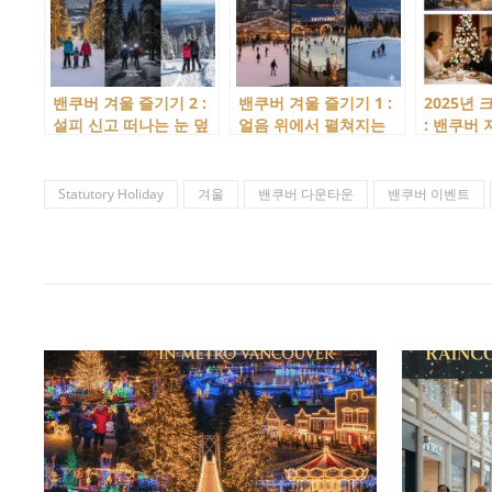
밴쿠버 겨울 즐기기 2 :
밴쿠버 겨울 즐기기 1 :
2025년
설피 신고 떠나는 눈 덮
얼음 위에서 펼쳐지는
: 밴쿠버
인 숲길 산책, 스노우슈
낭만, 아이스 스케이팅
있는 특별
잉(Snowshoeing)
(Ice skating)
Statutory Holiday
겨울
밴쿠버 다운타운
밴쿠버 이벤트