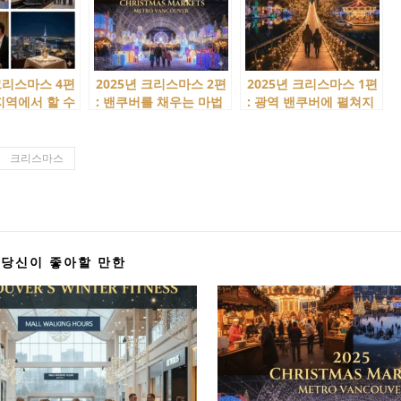
 크리스마스 4편
2025년 크리스마스 2편
2025년 크리스마스 1편
 지역에서 할 수
: 밴쿠버를 채우는 마법
: 광역 밴쿠버에 펼쳐지
한 경험
의 장소! 크리스마스 마
는 빛의 마법! 일루미네
켓
이션 명소!
크리스마스
당신이 좋아할 만한