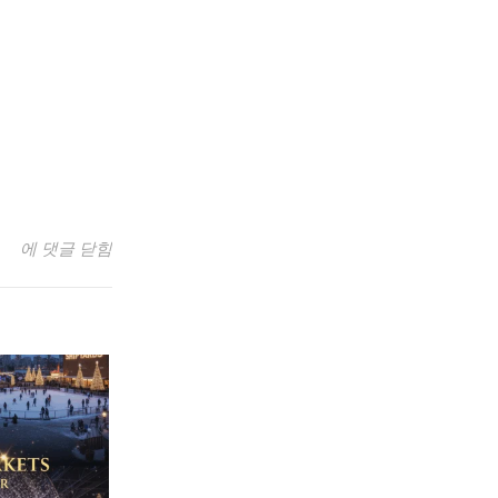
2025년 크리스마스 3편 : 밴쿠버 가족 추천 크리스마스 공연 BEST 
에 댓글 닫힘