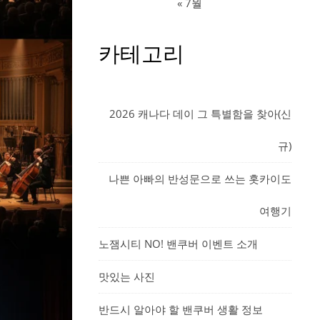
« 7월
카테고리
2026 캐나다 데이 그 특별함을 찾아(신
규)
나쁜 아빠의 반성문으로 쓰는 홋카이도
여행기
노잼시티 NO! 밴쿠버 이벤트 소개
맛있는 사진
반드시 알아야 할 밴쿠버 생활 정보