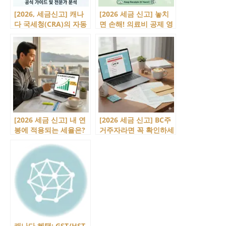
[2026, 세금신고] 캐나
[2026 세금 신고] 놓치
다 국세청(CRA)의 자동
면 손해! 의료비 공제 영
세금 신고 서비스
수증 챙기는 법
‘SimpleFile’
[2026 세금 신고] 내 연
[2026 세금 신고] BC주
봉에 적용되는 세율은?
거주자라면 꼭 확인하세
BC주 소득세 구간 총정
요! 일정부터 준비물까
리
지
캐나다 혜택: GST/HST