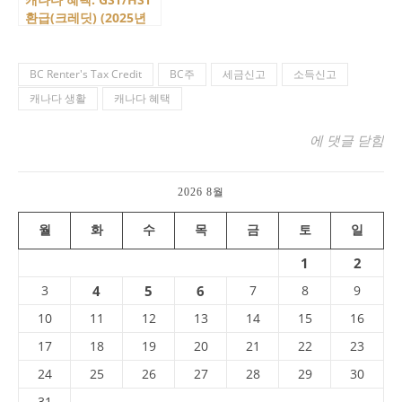
환급(크레딧) (2025년
기준 포함)
BC Renter's Tax Credit
BC주
세금신고
소득신고
캐나다 생활
캐나다 혜택
[BC주 생활 꿀팁]
에 댓글 닫힘
2026 8월
월
화
수
목
금
토
일
1
2
3
4
5
6
7
8
9
10
11
12
13
14
15
16
17
18
19
20
21
22
23
24
25
26
27
28
29
30
31