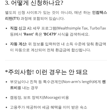
3. 어떻게 신청하나요?
별도의 신청 사이트가 있는 것이 아니라, 매년 하는
인컴택스
리턴(T1)
과정에 포함되어 있습니다.
직접 신고 시:
세무 프로그램(Wealthsimple Tax, TurboTax
등)에서
‘Rent’
혹은
‘BC479’
서식을 검색하세요.
자동 계산:
위 정보를 입력하면 내 소득 수준에 맞춰 환급액
이 자동으로 계산되어 전체 환급금에 합산됩니다.
*주의사항! 이런 경우는 안 돼요
부모님이나 친척 등 특수관계인(Non-arm’s length)에게
렌
트비
를 내는 경우
캠핑장, 보트 정박지(Moorage) 비용
고용주가 제공하여 세금 혜택을 이미 받은 숙소