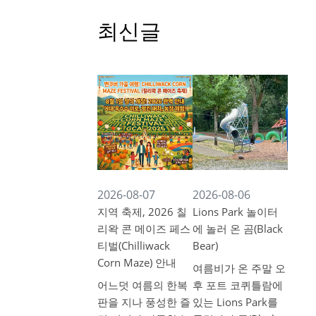
최신글
2026-08-07
2026-08-06
지역 축제, 2026 칠
Lions Park 놀이터
리왁 콘 메이즈 페스
에 놀러 온 곰(Black
티벌(Chilliwack
Bear)
Corn Maze) 안내
여름비가 온 주말 오
어느덧 여름의 한복
후 포트 코퀴틀람에
판을 지나 풍성한 즐
있는 Lions Park를