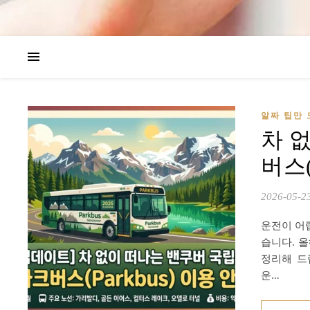
알짜 팁만 
차 
버스(
2026-05-2
운전이 어
습니다. 올
정리해 드
운…