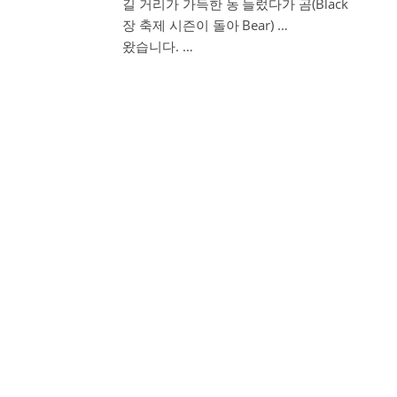
길 거리가 가득한 농
들렀다가 곰(Black
장 축제 시즌이 돌아
Bear) …
왔습니다. …