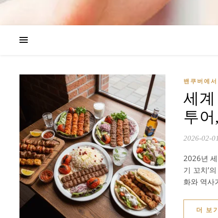
밴쿠버에서 
세계 
투어
2026-02-0
2026년 
기 꼬치’
화와 역사
더 보