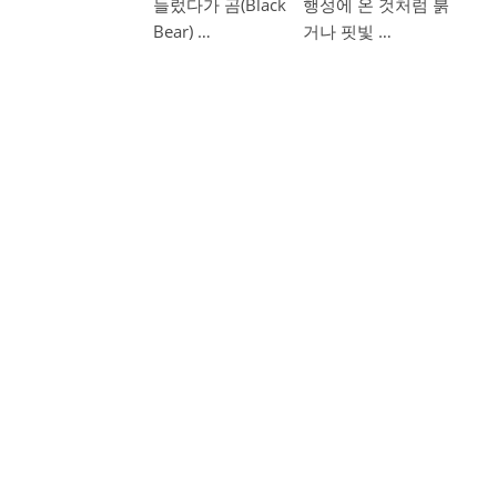
들렀다가 곰(Black
행성에 온 것처럼 붉
Bear) …
거나 핏빛 …