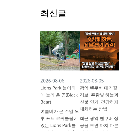
최신글
2026-08-06
2026-08-05
Lions Park 놀이터
광역 밴쿠버 대기질
에 놀러 온 곰(Black
경보, 주황빛 하늘과
Bear)
산불 연기, 건강하게
대처하는 방법
여름비가 온 주말 오
후 포트 코퀴틀람에
최근 광역 밴쿠버 상
있는 Lions Park를
공을 보면 마치 다른