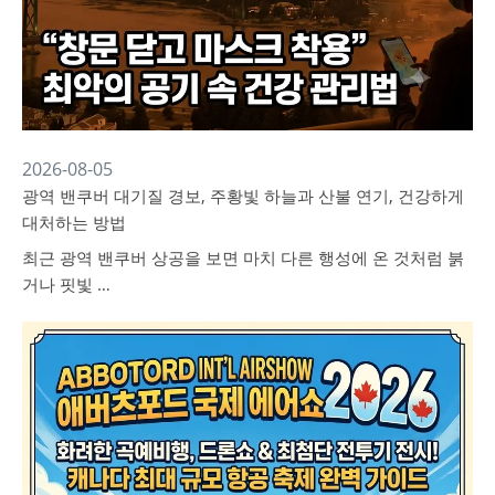
2026-08-05
광역 밴쿠버 대기질 경보, 주황빛 하늘과 산불 연기, 건강하게
대처하는 방법
최근 광역 밴쿠버 상공을 보면 마치 다른 행성에 온 것처럼 붉
거나 핏빛 …