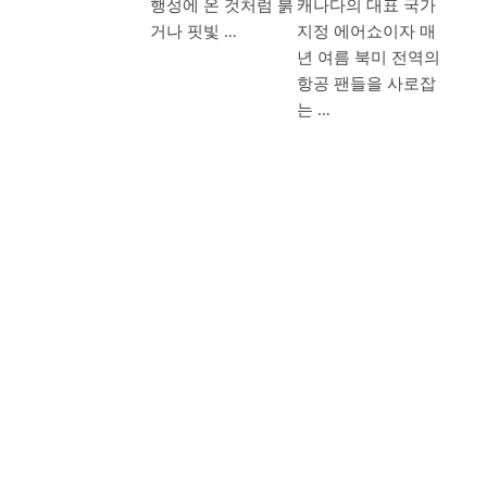
행성에 온 것처럼 붉
캐나다의 대표 국가
거나 핏빛 …
지정 에어쇼이자 매
년 여름 북미 전역의
항공 팬들을 사로잡
는 …