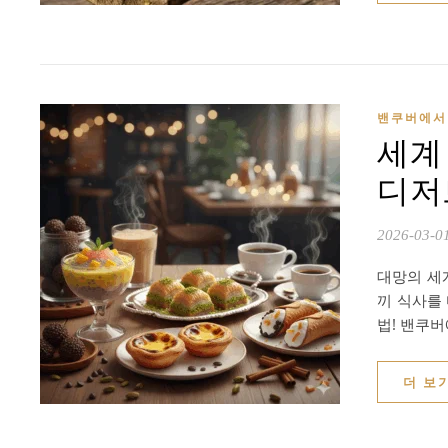
밴쿠버에서 
세계 
디저
2026-03-0
대망의 세계
끼 식사를
법! 밴쿠버
더 보