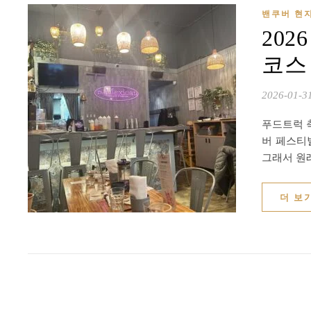
밴쿠버 현
202
코스
2026-01-3
푸드트럭 
버 페스티
그래서 원
더 보