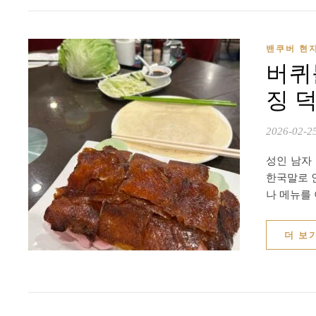
밴쿠버 현
버퀴틀
징 
2026-02-2
성인 남자
한국말로 
나 메뉴를
더 보