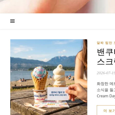
알짜 팁만 
밴쿠
스크림 
2026-07-1
화창한 메
소식을 들고
Cream D
더 보