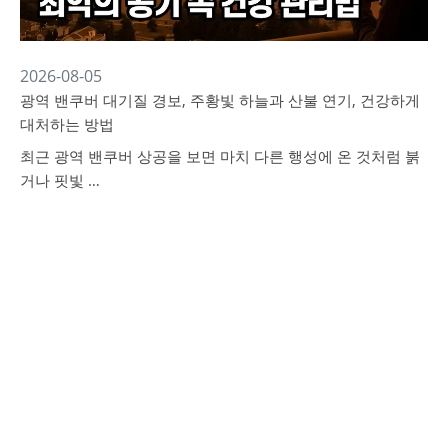
2026-08-05
광역 밴쿠버 대기질 경보, 주황빛 하늘과 산불 연기, 건강하게
대처하는 방법
최근 광역 밴쿠버 상공을 보면 마치 다른 행성에 온 것처럼 붉
거나 핏빛 …