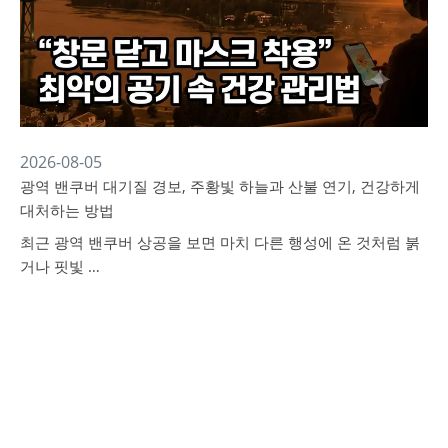
2026-08-05
광역 밴쿠버 대기질 경보, 주황빛 하늘과 산불 연기, 건강하게
대처하는 방법
최근 광역 밴쿠버 상공을 보면 마치 다른 행성에 온 것처럼 붉
거나 핏빛 …