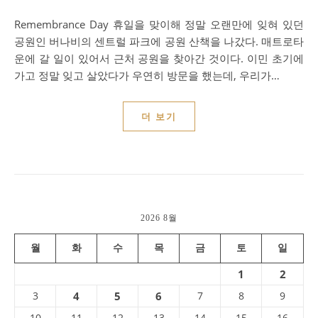
Remembrance Day 휴일을 맞이해 정말 오랜만에 잊혀 있던
공원인 버나비의 센트럴 파크에 공원 산책을 나갔다. 매트로타
운에 갈 일이 있어서 근처 공원을 찾아간 것이다. 이민 초기에
가고 정말 잊고 살았다가 우연히 방문을 했는데, 우리가…
더 보기
2026 8월
월
화
수
목
금
토
일
1
2
3
4
5
6
7
8
9
10
11
12
13
14
15
16