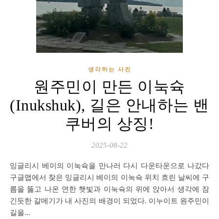
생각하는 사진
원주민이 만든 이눅슉
(Inukshuk), 길은 안내하는 밴
쿠버의 상징!
2025-08-22
잉글리시 베이의 이눅슉을 만나러 다시 다운타운으로 나갔다
구글맵에서 찾은 잉글리시 베이의 이눅슉 위치 흐린 날씨에 구
름을 뚫고 나온 연한 햇빛과 이눅슉의 위에 앉아서 생각에 잠
긴듯한 갈메기가 내 사진의 배경이 되었다. 이누이트 원주민이
길을…