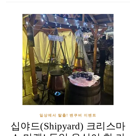
일상에서 탈출! 밴쿠버 이벤트
십야드(Shipyard) 크리스마