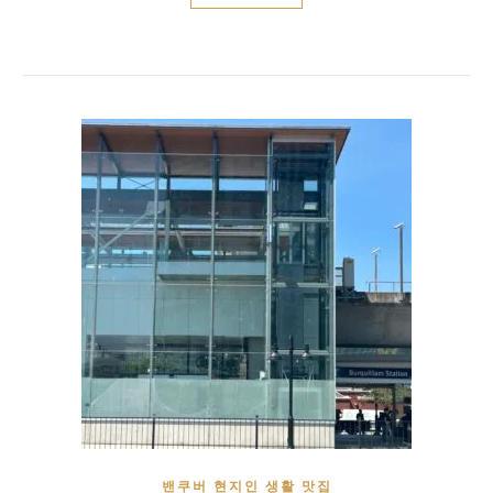
밴쿠버 현지인 생활 맛집