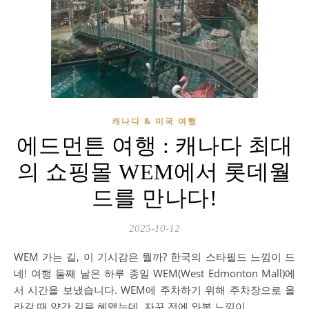
캐나다 & 미국 여행
에드먼튼 여행 : 캐나다 최대
의 쇼핑몰 WEM에서 롯데월
드를 만나다!
2025-10-12
WEM 가는 길, 이 기시감은 뭘까? 한국의 스타필드 느낌이 드
네! 여행 둘째 날은 하루 종일 WEM(West Edmonton Mall)에
서 시간을 보냈습니다. WEM에 주차하기 위해 주차장으로 올
라갈 때 약간 길을 헤맸는데, 자꾸 전에 와본 느낌이…