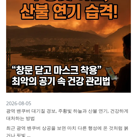
2026-08-05
광역 밴쿠버 대기질 경보, 주황빛 하늘과 산불 연기, 건강하게
대처하는 방법
최근 광역 밴쿠버 상공을 보면 마치 다른 행성에 온 것처럼 붉
거나 핏빛 …