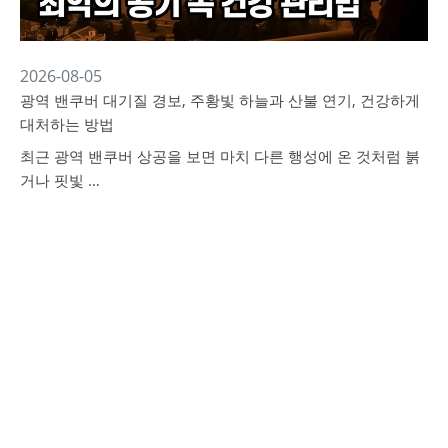
2026-08-05
광역 밴쿠버 대기질 경보, 주황빛 하늘과 산불 연기, 건강하게
대처하는 방법
최근 광역 밴쿠버 상공을 보면 마치 다른 행성에 온 것처럼 붉
거나 핏빛 …