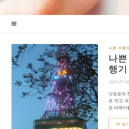
나쁜 아빠
나쁜
행기 
2025-07-0
삿포로의 
로 작고 
은 비에이
더 보