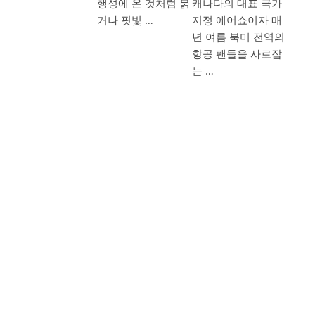
행성에 온 것처럼 붉
캐나다의 대표 국가
거나 핏빛 …
지정 에어쇼이자 매
년 여름 북미 전역의
항공 팬들을 사로잡
는 …