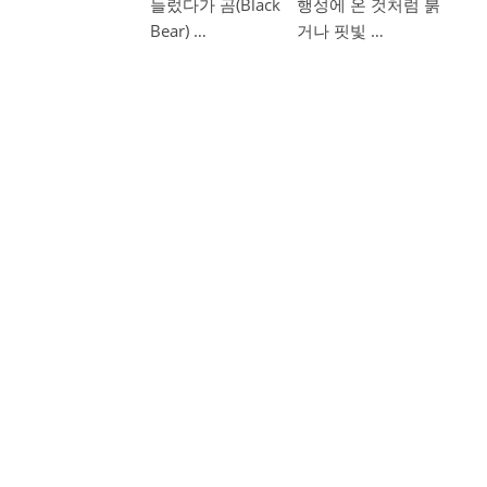
들렀다가 곰(Black
행성에 온 것처럼 붉
Bear) …
거나 핏빛 …