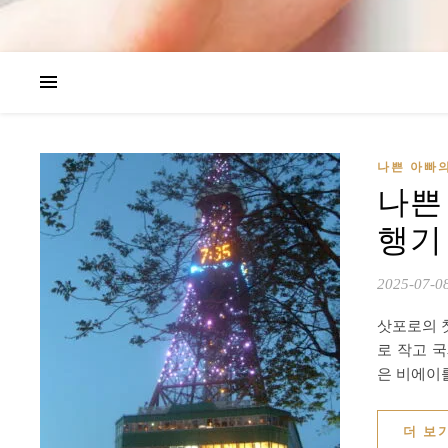
나쁜 아빠
나쁜
행기 
2025-07-0
삿포로의 
로 작고 
은 비에이
더 보