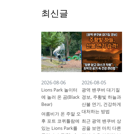
최신글
2026-08-06
2026-08-05
Lions Park 놀이터
광역 밴쿠버 대기질
에 놀러 온 곰(Black
경보, 주황빛 하늘과
Bear)
산불 연기, 건강하게
대처하는 방법
여름비가 온 주말 오
후 포트 코퀴틀람에
최근 광역 밴쿠버 상
있는 Lions Park를
공을 보면 마치 다른