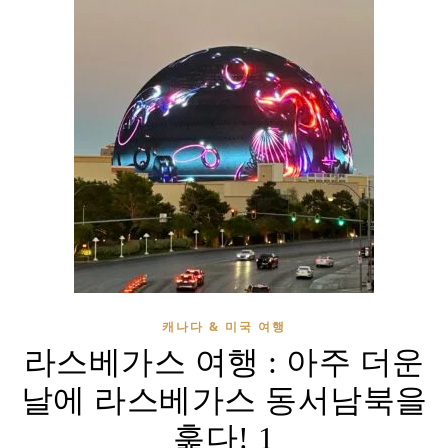
캐나다 & 미국 여행
라스베가스 여행 : 아주 더운
날에 라스베가스 동서남북을
훑다! 1