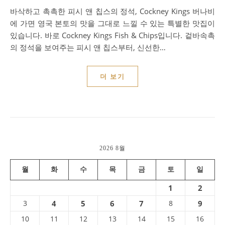
바삭하고 촉촉한 피시 앤 칩스의 정석, Cockney Kings 버나비
에 가면 영국 본토의 맛을 그대로 느낄 수 있는 특별한 맛집이
있습니다. 바로 Cockney Kings Fish & Chips입니다. 겉바속촉
의 정석을 보여주는 피시 앤 칩스부터, 신선한…
더 보기
2026 8월
월
화
수
목
금
토
일
1
2
3
4
5
6
7
8
9
10
11
12
13
14
15
16