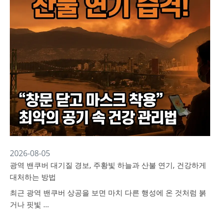
2026-08-05
광역 밴쿠버 대기질 경보, 주황빛 하늘과 산불 연기, 건강하게
대처하는 방법
최근 광역 밴쿠버 상공을 보면 마치 다른 행성에 온 것처럼 붉
거나 핏빛 …