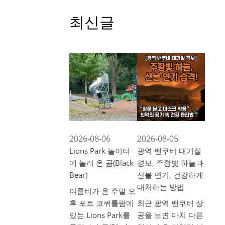
최신글
2026-08-06
2026-08-05
Lions Park 놀이터
광역 밴쿠버 대기질
에 놀러 온 곰(Black
경보, 주황빛 하늘과
Bear)
산불 연기, 건강하게
대처하는 방법
여름비가 온 주말 오
후 포트 코퀴틀람에
최근 광역 밴쿠버 상
있는 Lions Park를
공을 보면 마치 다른