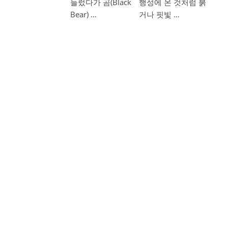
들렀다가 곰(Black
행성에 온 것처럼 붉
Bear) …
거나 핏빛 …