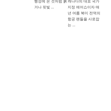
행성에 온 것처럼 붉
캐나다의 대표 국가
거나 핏빛 …
지정 에어쇼이자 매
년 여름 북미 전역의
항공 팬들을 사로잡
는 …