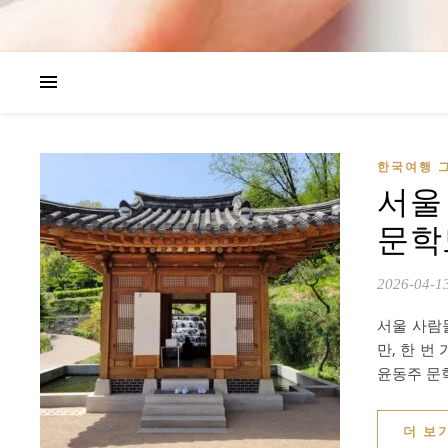
한국여행 
서울
문학
2026-04-1
서울 사람
만, 한 
윤동주 문
더 보