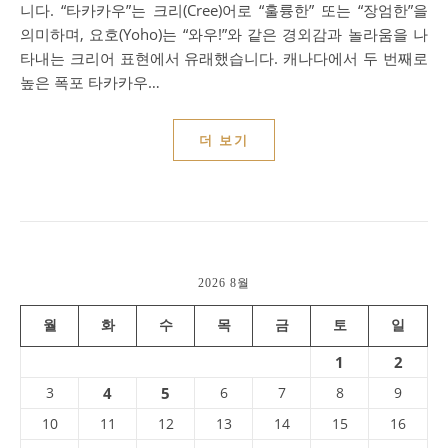
니다. “타카카우”는 크리(Cree)어로 “훌륭한” 또는 “장엄한”을
의미하며, 요호(Yoho)는 “와우!”와 같은 경외감과 놀라움을 나
타내는 크리어 표현에서 유래했습니다. 캐나다에서 두 번째로
높은 폭포 타카카우…
더 보기
2026 8월
월
화
수
목
금
토
일
1
2
3
4
5
6
7
8
9
10
11
12
13
14
15
16