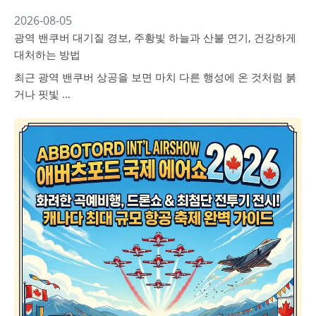
2026-08-05
광역 밴쿠버 대기질 경보, 주황빛 하늘과 산불 연기, 건강하게
대처하는 방법
최근 광역 밴쿠버 상공을 보면 마치 다른 행성에 온 것처럼 붉
거나 핏빛 …