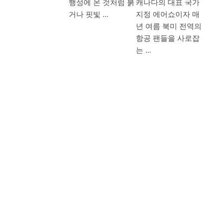
행성에 온 것처럼 붉
캐나다의 대표 국가
거나 핏빛 …
지정 에어쇼이자 매
년 여름 북미 전역의
항공 팬들을 사로잡
는 …