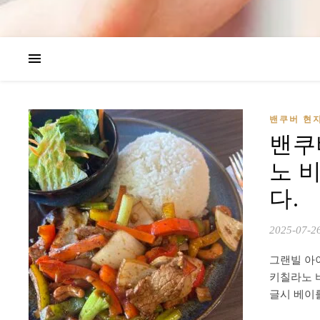
밴쿠버 현
밴쿠버
노 
다.
2025-07-2
그랜빌 아이
키칠라노 
글시 베이