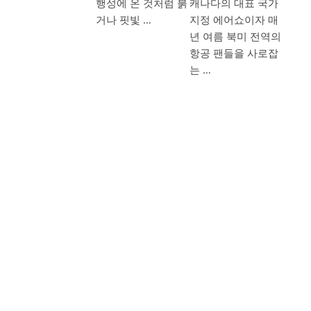
행성에 온 것처럼 붉
캐나다의 대표 국가
거나 핏빛 …
지정 에어쇼이자 매
년 여름 북미 전역의
항공 팬들을 사로잡
는 …