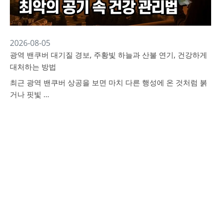
2026-08-05
광역 밴쿠버 대기질 경보, 주황빛 하늘과 산불 연기, 건강하게
대처하는 방법
최근 광역 밴쿠버 상공을 보면 마치 다른 행성에 온 것처럼 붉
거나 핏빛 …