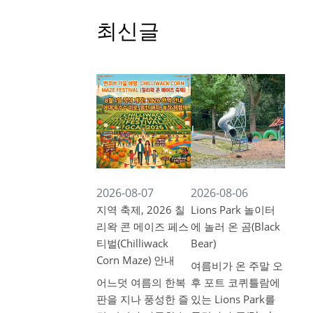
최신글
2026-08-07
2026-08-06
지역 축제, 2026 칠
Lions Park 놀이터
리왁 콘 메이즈 페스
에 놀러 온 곰(Black
티벌(Chilliwack
Bear)
Corn Maze) 안내
여름비가 온 주말 오
어느덧 여름의 한복
후 포트 코퀴틀람에
판을 지나 풍성한 즐
있는 Lions Park를