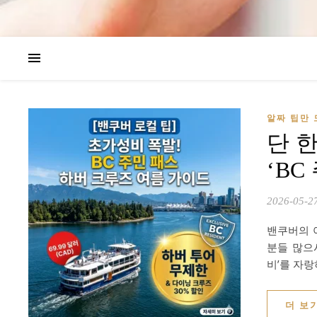
알짜 팁만 
단 
‘BC
2026-05-2
밴쿠버의 
분들 많으시
비’를 자랑
더 보