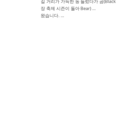
길 거리가 가득한 농
들렀다가 곰(Black
장 축제 시즌이 돌아
Bear) …
왔습니다. …