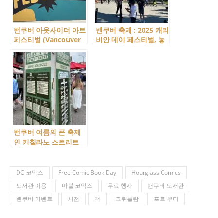
밴쿠버 아웃사이더 아트
밴쿠버 축제 : 2025 캐리
페스티벌 (Vancouver
비안 데이 페스티벌, 놓
Outsider Arts
칠 수 없는 여름 축제!
Festival)에 다녀 왔어
요!
밴쿠버 여름의 큰 축제
인 키칠라노 스트리트
파티에 다녀왔어요!
DC 코믹스
Free Comic Book Day
Hourglass Comics
도서관 이용
마블 코믹스
무료 행사
밴쿠버 도서관
밴쿠버 이벤트
서점
책
코퀴틀람
포트 무디