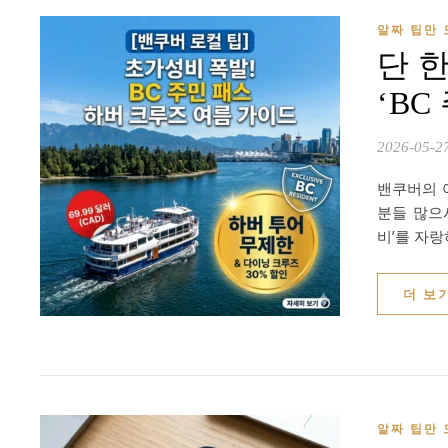
알짜 팁만 
단 
‘BC
2026-05-2
밴쿠버의 
분들 많으시
비’를 자랑
더 보
알짜 팁만 