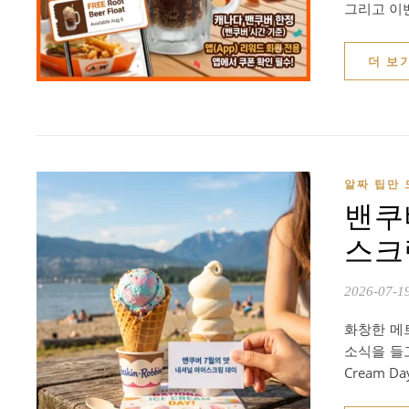
그리고 이벤
더 보
알짜 팁만 
밴쿠
스크림 
2026-07-1
화창한 메
소식을 들고
Cream D