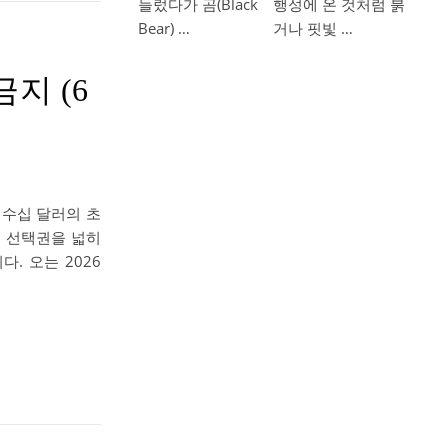
들렀다가 곰(Black
행성에 온 것처럼 붉
Bear) …
거나 핏빛 …
지 (6
수십 달러의 초
의 선택권을 넓히
. 오는 2026