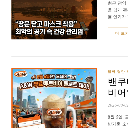
최근 광역
을 쉽게 관
불 연기가
더 보
알짜 팁만 
밴쿠버
비어’
2026-08-0
8월 6일, 
반가운 소