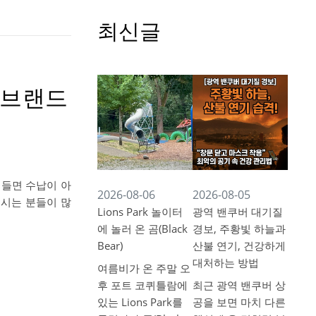
최신글
 브랜드
 들면 수납이 아
2026-08-06
2026-08-05
내시는 분들이 많
Lions Park 놀이터
광역 밴쿠버 대기질
에 놀러 온 곰(Black
경보, 주황빛 하늘과
Bear)
산불 연기, 건강하게
대처하는 방법
여름비가 온 주말 오
후 포트 코퀴틀람에
최근 광역 밴쿠버 상
있는 Lions Park를
공을 보면 마치 다른