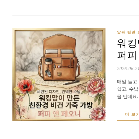
알짜 팁만 
워킹
퍼피 
2026-06-2
매일 들고
쉽고, 수
을 텐데요
더 보