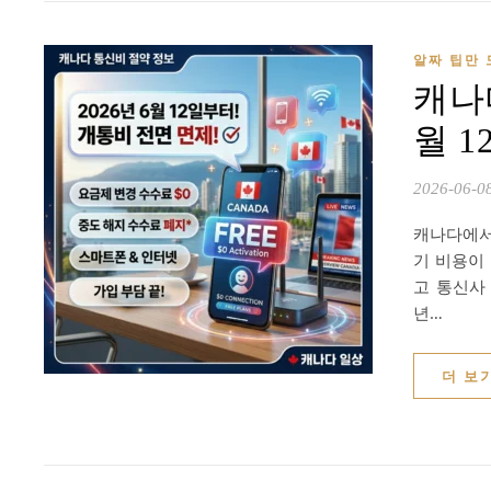
알짜 팁만 
캐나
월 1
2026-06-0
캐나다에서
기 비용이
고 통신사
년…
더 보