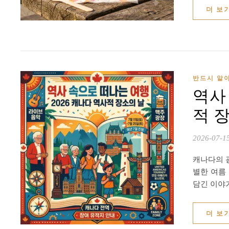
더 보
반드시 알아
역사 
적 장소
2026-07-1
캐나다의 
별한 여름
담긴 이야
더 보