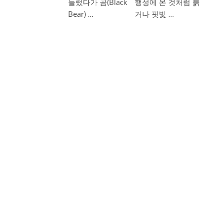
들렀다가 곰(Black
행성에 온 것처럼 붉
Bear) …
거나 핏빛 …