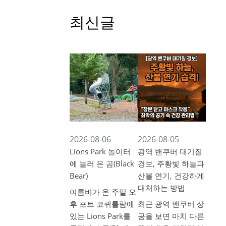
최신글
2026-08-06
2026-08-05
Lions Park 놀이터
광역 밴쿠버 대기질
에 놀러 온 곰(Black
경보, 주황빛 하늘과
Bear)
산불 연기, 건강하게
대처하는 방법
여름비가 온 주말 오
후 포트 코퀴틀람에
최근 광역 밴쿠버 상
있는 Lions Park를
공을 보면 마치 다른