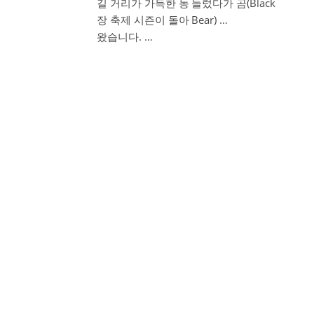
길 거리가 가득한 농
들렀다가 곰(Black
장 축제 시즌이 돌아
Bear) …
왔습니다. …