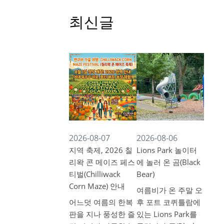
최신글
2026-08-07
2026-08-06
지역 축제, 2026 칠
Lions Park 놀이터
리왁 콘 메이즈 페스
에 놀러 온 곰(Black
티벌(Chilliwack
Bear)
Corn Maze) 안내
여름비가 온 주말 오
어느덧 여름의 한복
후 포트 코퀴틀람에
판을 지나 풍성한 즐
있는 Lions Park를